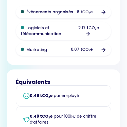
6 tCO₂e
Évènements organisés
2,17 tCO₂e
Logiciels et
télécommunication
0,07 tCO₂e
Marketing
Équivalents
0,46 tCO₂e
par employé
0,48 tCO₂e
pour 100k€ de chiffre
d’affaires