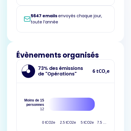
5647 emails
envoyés chaque jour,
toute l’année
Évènements organisés
73% des émissions
6 tCO₂e
de "Opérations"
Moins de 15
personnes
12
0 tCO2e
2.5 tCO2e
5 tCO2e
7.5 …