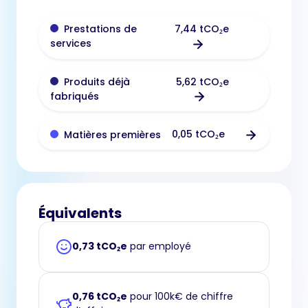
7,44 tCO₂e
Prestations de
services
5,62 tCO₂e
Produits déjà
fabriqués
0,05 tCO₂e
Matières premières
Équivalents
0,73 tCO₂e
par employé
0,76 tCO₂e
pour 100k€ de chiffre