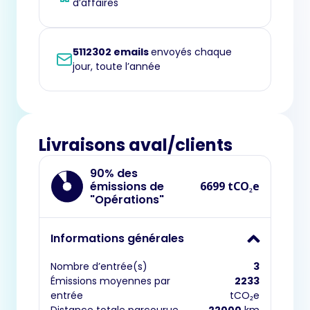
d’affaires
5112302 emails
envoyés chaque
jour, toute l’année
Livraisons aval/clients
90% des
émissions de
6699 tCO₂e
"Opérations"
Informations générales
Nombre d’entrée(s)
3
Émissions moyennes par
2233
entrée
tCO₂e
Distance totale parcourue
22000
km