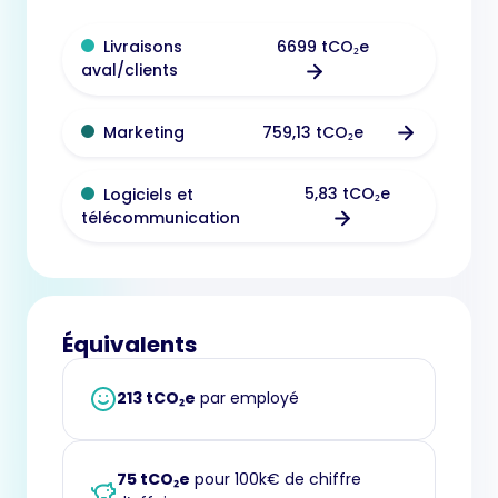
6699 tCO₂e
Livraisons
aval/clients
759,13 tCO₂e
Marketing
5,83 tCO₂e
Logiciels et
télécommunication
Équivalents
213 tCO₂e
par employé
75 tCO₂e
pour 100k€ de chiffre