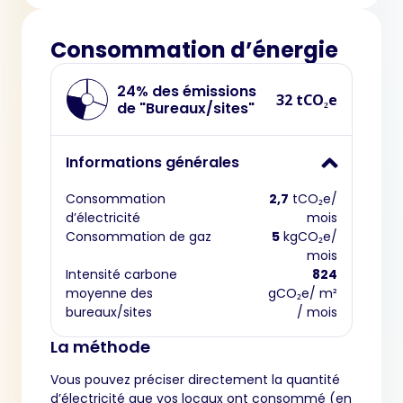
Consommation d’énergie
24% des émissions
32 tCO₂e
de "Bureaux/sites"
Informations générales
Consommation
2,7
tCO₂e/
d’électricité
mois
Consommation de gaz
5
kgCO₂e/
mois
Intensité carbone
824
moyenne des
gCO₂e/ m²
bureaux/sites
/ mois
La méthode
Vous pouvez préciser directement la quantité
d’électricité que vos locaux ont consommé (en