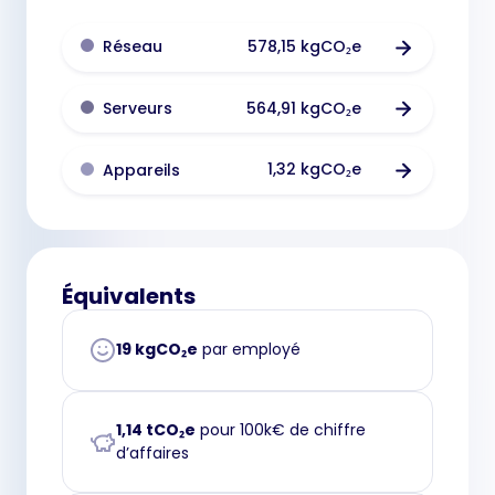
578,15 kgCO₂e
Réseau
564,91 kgCO₂e
Serveurs
1,32 kgCO₂e
Appareils
Équivalents
19 kgCO₂e
par employé
1,14 tCO₂e
pour 100k€ de chiffre
d’affaires