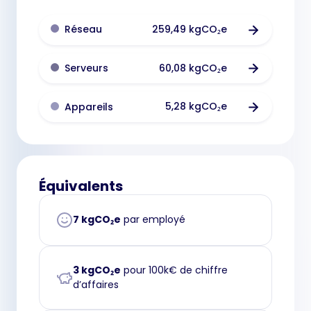
259,49 kgCO₂e
Réseau
60,08 kgCO₂e
Serveurs
5,28 kgCO₂e
Appareils
Équivalents
7 kgCO₂e
par employé
3 kgCO₂e
pour 100k€ de chiffre
d’affaires