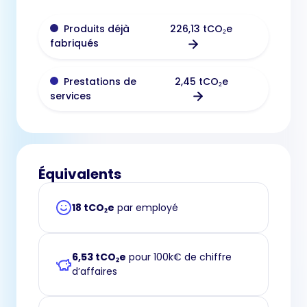
226,13 tCO₂e
Produits déjà
fabriqués
2,45 tCO₂e
Prestations de
services
Équivalents
18 tCO₂e
par employé
6,53 tCO₂e
pour 100k€ de chiffre
d’affaires