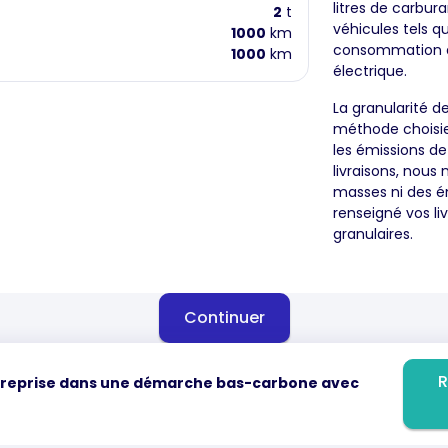
litres de carbura
2
t
véhicules tels qu
1000
km
consommation de
1000
km
électrique.
La granularité d
méthode choisie 
les émissions d
livraisons, nous
masses ni des ém
renseigné vos liv
granulaires.
Continuer
R
treprise dans une démarche bas-carbone avec