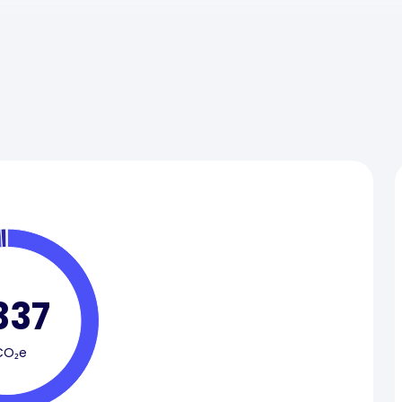
337
CO₂e