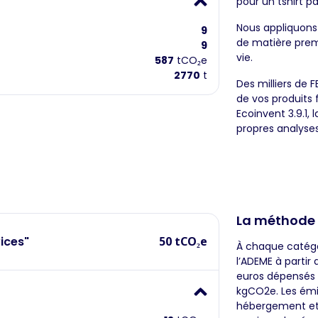
pour un tshirt p
Nous appliquons
9
de matière premi
9
vie.
587
tCO₂e
2770
t
Des milliers de 
de vos produits 
Ecoinvent 3.9.1,
propres analyses
La méthode
ices"
50 tCO₂e
À chaque catégor
l’ADEME à parti
euros dépensés
kgCO2e. Les émi
hébergement et 