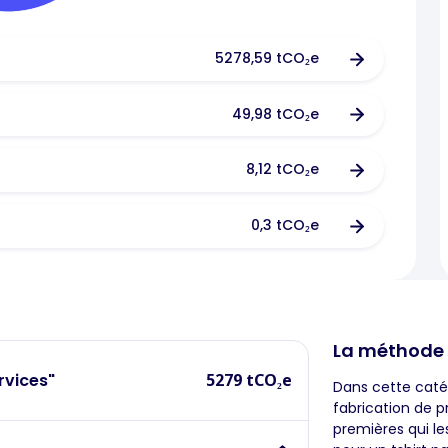
5278,59 tCO₂e
49,98 tCO₂e
8,12 tCO₂e
0,3 tCO₂e
La méthode
rvices"
5279 tCO₂e
Dans cette catég
fabrication de p
premières qui l