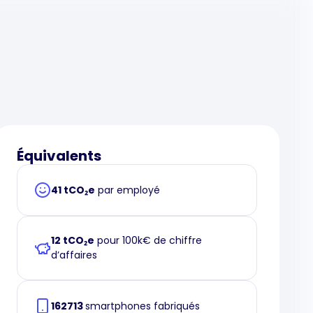
Équivalents
41 tCO₂e
par employé
12 tCO₂e
pour 100k€ de chiffre
d’affaires
162713
smartphones fabriqués