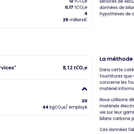
12
tCO₂e
services de sécu
0,17
tCO₂e
données de bilan
4
hypothèses de c
25
milliers€
La méthode
rvices"
8,12 tCO₂e
Dans cette catég
fournitures que
concerne les fou
matériel informa
Nous utilisons d
20
matériels électr
44
kgCO₂e/ employé
vie sur leur gam
bilans carbone p
Ces données fab