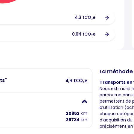
4,3 tCO₂e
0,04 tCO₂e
La méthode
ts"
4,3 tCO₂e
Transports en 
Nous estimons l
parcourue annue
permettent de p
d’utilisation (
20952
km
chaque catégorie
25734
km
d’acquisition du
précisément en s