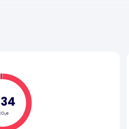
,34
CO₂e