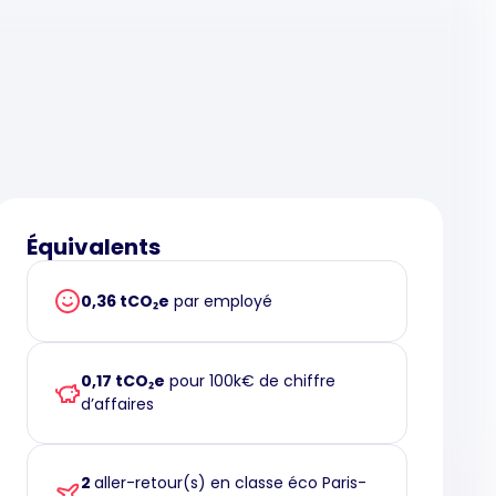
Équivalents
0,36 tCO₂e
par employé
0,17 tCO₂e
pour 100k€ de chiffre
d’affaires
2
aller-retour(s) en classe éco Paris-