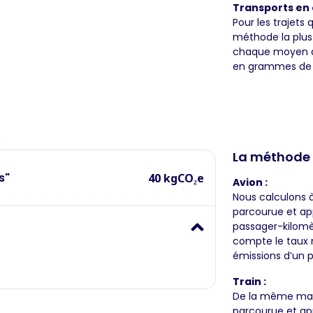
Transports en
Pour les trajets 
méthode la plus 
chaque moyen de
en grammes de 
s
La méthode
s"
40 kgCO₂e
Avion :
Nous calculons à 
parcourue et app
passager-kilomè
compte le taux 
émissions d’un p
Train :
De la même mani
parcourue et ap