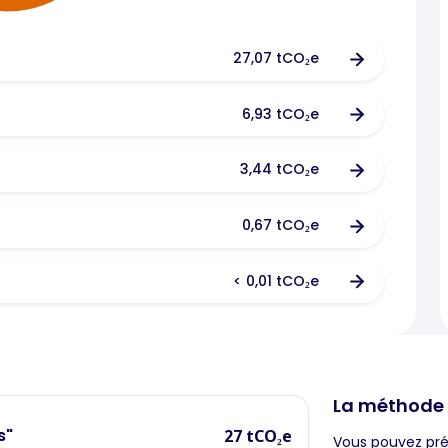
27,07 tCO₂e
6,93 tCO₂e
3,44 tCO₂e
0,67 tCO₂e
< 0,01 tCO₂e
La méthode
s"
27 tCO₂e
Vous pouvez préc