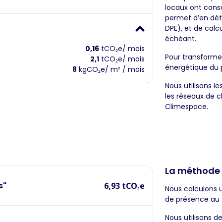
locaux ont cons
permet d’en dét
DPE), et de cal
échéant.
0,16
tCO₂e/ mois
Pour transforme
2,1
tCO₂e/ mois
énergétique du 
8
kgCO₂e/ m² / mois
Nous utilisons l
les réseaux de 
Climespace.
La méthode
s"
6,93 tCO₂e
Nous calculons 
de présence au 
Nous utilisons d