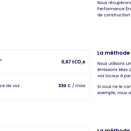
Nous récupérons
Performance Éne
de construction
La méthode
"
0,67 tCO₂e
Nous utilisons u
émissions liées
vos locaux à par
ce de vos
330
€ / mois
Si vous ne le co
exemple, nous a
La méthode