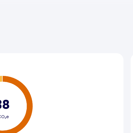
38
CO₂e