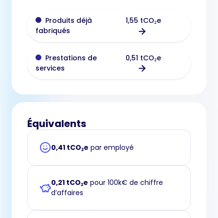
1,55 tCO₂e
Produits déjà
fabriqués
0,51 tCO₂e
Prestations de
services
Équivalents
0,41 tCO₂e
par employé
0,21 tCO₂e
pour 100k€ de chiffre
d’affaires