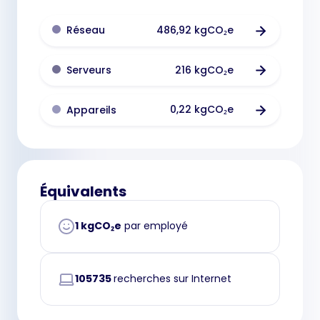
486,92 kgCO₂e
Réseau
216 kgCO₂e
Serveurs
0,22 kgCO₂e
Appareils
Équivalents
1 kgCO₂e
par employé
105735
recherches sur Internet