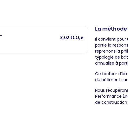
La méthode
"
3,02 tCO₂e
Il convient pour
partie la respons
reprenons la phi
typologie de bâ
annualise à part
Ce facteur d’ém
du bâtiment sur
Nous récupérons
Performance Éne
de construction