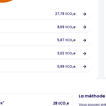
27,78 tCO₂e
8,69 tCO₂e
5,87 tCO₂e
3,02 tCO₂e
0,99 tCO₂e
La méthode
es"
28 tCO₂e
Vous pouvez préc