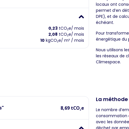
locaux ont cons
permet d’en dét
DPE), et de cal
échéant.
0,23
tCO₂e/ mois
Pour transforme
2,08
tCO₂e/ mois
énergétique du 
10
kgCO₂e/ m² / mois
Nous utilisons l
les réseaux de 
Climespace.
La méthode
s"
8,69 tCO₂e
Le nombre d’emp
consommation de
avec les donnée
déchet par empl