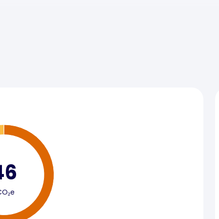
46
CO₂e