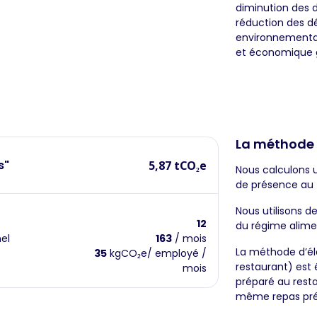
diminution des dé
réduction des d
environnemental 
et économique g
La méthode
s"
5,87 tCO₂e
Nous calculons 
de présence au 
Nous utilisons d
12
du régime alime
el
163
/ mois
La méthode d’éla
35
kgCO₂e/ employé /
restaurant) est
mois
préparé au rest
même repas prép