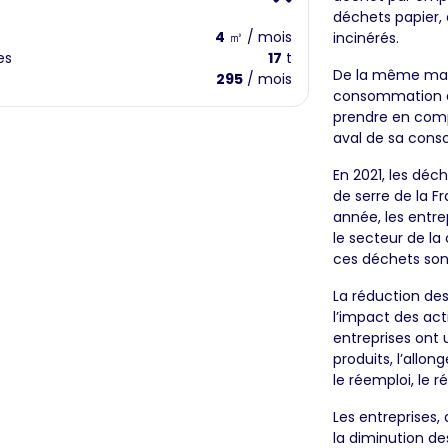
déchets papier, 
4
㎥ / mois
incinérés.
es
17
t
De la même man
295
/ mois
consommation d’
prendre en comp
aval de sa con
En 2021, les déc
de serre de la F
année, les entre
le secteur de l
ces déchets son
La réduction de
l’impact des act
entreprises ont 
produits, l’allo
le réemploi, le r
Les entreprises, 
la diminution de