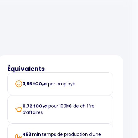
Équivalents
3,86 tCO₂e
par employé
0,72 tCO₂e
pour 100k€ de chiffre
d’affaires
463 min
temps de production d’une