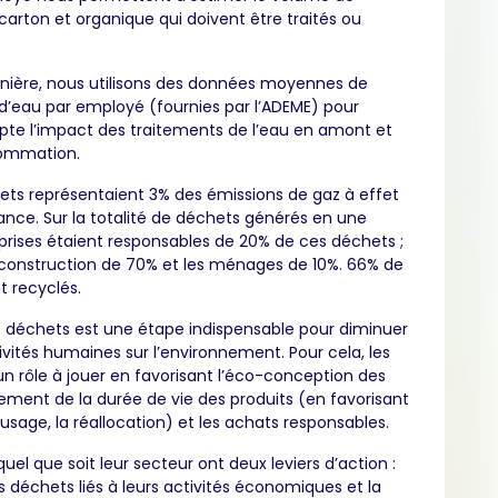
carton et organique qui doivent être traités ou
ière, nous utilisons des données moyennes de
eau par employé (fournies par l’ADEME) pour
te l’impact des traitements de l’eau en amont et
sommation.
hets représentaient 3% des émissions de gaz à effet
rance. Sur la totalité de déchets générés en une
prises étaient responsables de 20% de ces déchets ;
a construction de 70% et les ménages de 10%. 66% de
t recyclés.
s déchets est une étape indispensable pour diminuer
ivités humaines sur l’environnement. Pour cela, les
un rôle à jouer en favorisant l’éco-conception des
ngement de la durée de vie des produits (en favorisant
éusage, la réallocation) et les achats responsables.
quel que soit leur secteur ont deux leviers d’action :
s déchets liés à leurs activités économiques et la