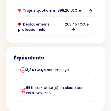
898,26 tCO₂e
Trajets quotidiens
263,45 tCO₂e
Déplacements
professionnels
Équivalents
3,34 tCO₂e
par employé
655
aller-retour(s) en classe éco
Paris-New York