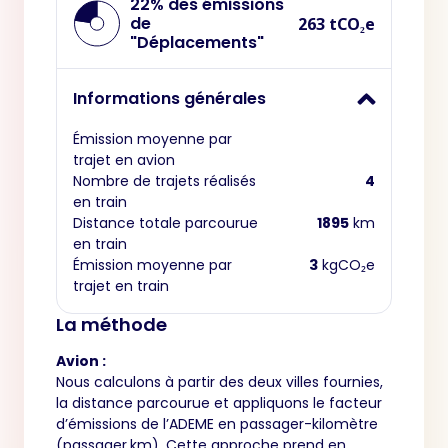
22% des émissions
de
263 tCO₂e
"Déplacements"
Informations générales
Émission moyenne par
trajet en avion
Nombre de trajets réalisés
4
en train
Distance totale parcourue
1895
km
en train
Émission moyenne par
3
kgCO₂e
trajet en train
La méthode
Avion :
Nous calculons à partir des deux villes fournies,
la distance parcourue et appliquons le facteur
d’émissions de l’ADEME en passager-kilomètre
(passager.km). Cette approche prend en