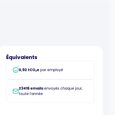
Équivalents
0,92 tCO₂e
par employé
23416 emails
envoyés chaque jour,
toute l’année