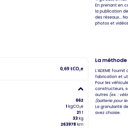
En prenant en c
la publication d
des réseaux… No
photos et vidéos
La méthode
0,69 tCO₂e
L’ADEME fournit 
fabrication et ut
Pour les véhicul
constructeurs, s
autres
(ex. : vélo
662
(batterie pour le
1
kgCO₂e
La granularité d
21
t
avez choisie.
33
kg
263978
km