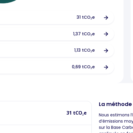
31 tCO₂e
1,37 tCO₂e
1,13 tCO₂e
0,69 tCO₂e
La méthode
31 tCO₂e
Nous estimons l
d’émissions moye
sur la Base Carb