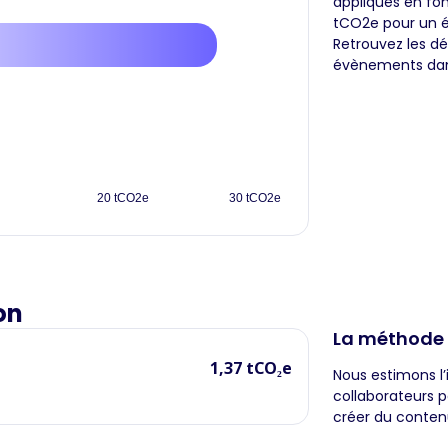
appliqués en fon
tCO2e pour un é
Retrouvez les d
évènements dans
20 tCO2e
30 tCO2e
on
La méthode
1,37 tCO₂e
Nous estimons l’
collaborateurs p
créer du conten