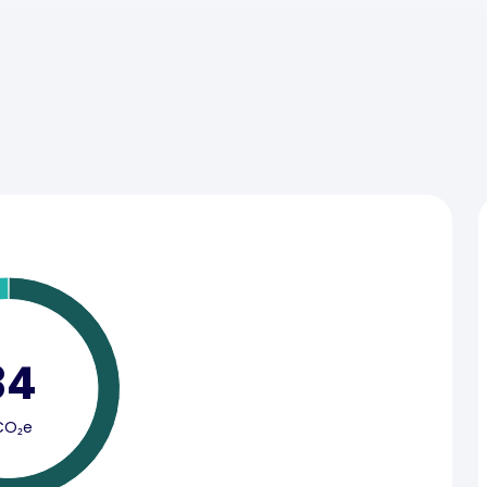
34
CO₂e