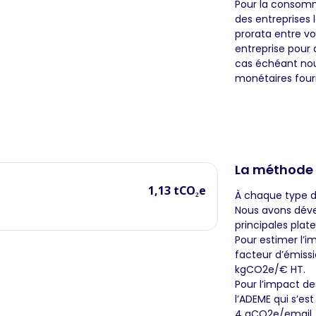
Pour la consomma
des entreprises l
prorata entre vo
entreprise pour 
cas échéant nous
monétaires fourn
La méthode
1,13 tCO₂e
À chaque type d
Nous avons déve
principales plat
Pour estimer l’im
facteur d’émissi
kgCO2e/€ HT.
Pour l’impact de
l’ADEME qui s’es
4 gCO2e/email.