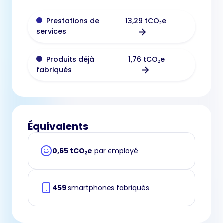
13,29 tCO₂e
Prestations de
services
1,76 tCO₂e
Produits déjà
fabriqués
Équivalents
0,65 tCO₂e
par employé
459
smartphones fabriqués