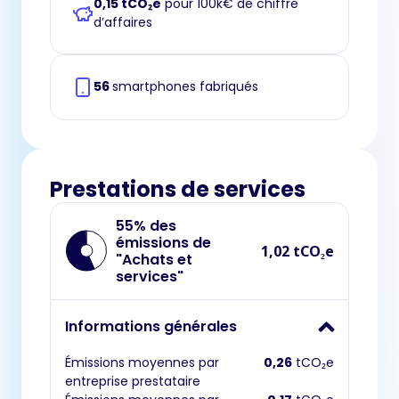
0,15 tCO₂e
pour 100k€ de chiffre
d’affaires
56
smartphones fabriqués
Prestations de services
55% des
émissions de
1,02 tCO₂e
"Achats et
services"
Informations générales
Émissions moyennes par
0,26
tCO₂e
entreprise prestataire