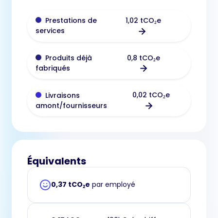
1,02 tCO₂e
Prestations de
services
0,8 tCO₂e
Produits déjà
fabriqués
0,02 tCO₂e
Livraisons
amont/fournisseurs
Équivalents
0,37 tCO₂e
par employé