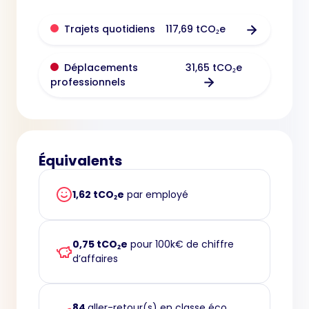
117,69 tCO₂e
Trajets quotidiens
31,65 tCO₂e
Déplacements
professionnels
Équivalents
1,62 tCO₂e
par employé
0,75 tCO₂e
pour 100k€ de chiffre
d’affaires
84
aller-retour(s) en classe éco