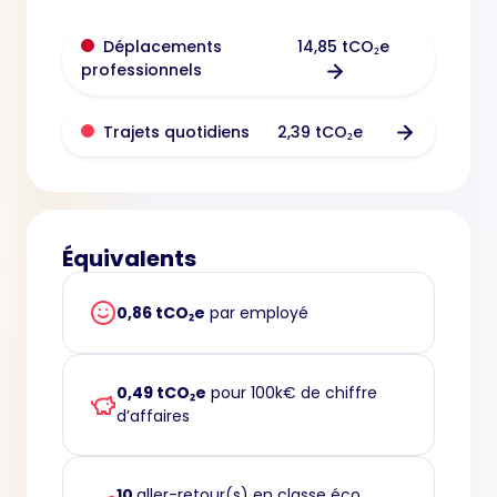
14,85 tCO₂e
Déplacements
professionnels
2,39 tCO₂e
Trajets quotidiens
Équivalents
0,86 tCO₂e
par employé
0,49 tCO₂e
pour 100k€ de chiffre
d’affaires
10
aller-retour(s) en classe éco