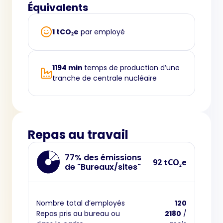
Équivalents
1 tCO₂e
par employé
1194 min
temps de production d’une
tranche de centrale nucléaire
Repas au travail
77% des émissions
92 tCO₂e
de "Bureaux/sites"
Nombre total d’employés
120
Repas pris au bureau ou
2180
/