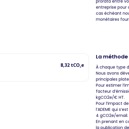
prorata entre vo
entreprise pour 
cas échéant nous
monétaires fourn
La méthode
8,32 tCO₂e
À chaque type d
Nous avons déve
principales plat
Pour estimer l’im
facteur d’émissi
kgCO2e/€ HT.
Pour l’impact de
l’ADEME qui s’es
4 gCO2e/email.
En prenant en c
la publication d