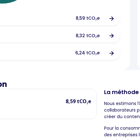
8,59 tCO₂e
8,32 tCO₂e
6,24 tCO₂e
on
La méthode
8,59 tCO₂e
Nous estimons l’
collaborateurs p
créer du conten
Pour la consomma
des entreprises l