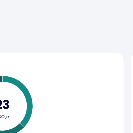
23
CO₂e