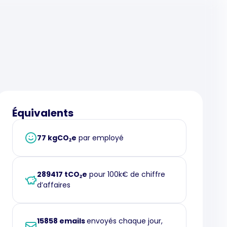
Équivalents
77 kgCO₂e
par employé
289417 tCO₂e
pour 100k€ de chiffre
d’affaires
15858 emails
envoyés chaque jour,