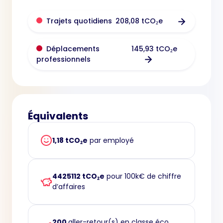
208,08 tCO₂e
Trajets quotidiens
145,93 tCO₂e
Déplacements
professionnels
Équivalents
1,18 tCO₂e
par employé
4425112 tCO₂e
pour 100k€ de chiffre
d’affaires
200
aller-retour(s) en classe éco