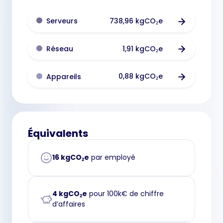
738,96 kgCO₂e
Serveurs
1,91 kgCO₂e
Réseau
0,88 kgCO₂e
Appareils
Équivalents
16 kgCO₂e
par employé
4 kgCO₂e
pour 100k€ de chiffre
d’affaires