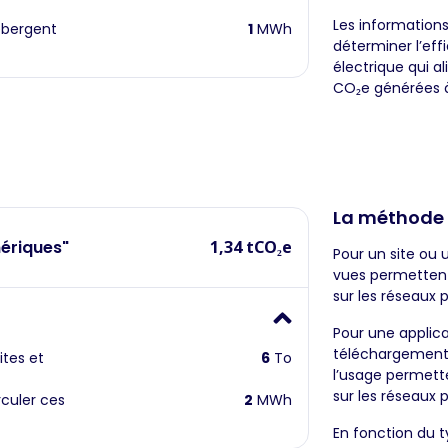
Les information
ébergent
1
MWh
déterminer l’eff
électrique qui a
CO₂e générées à 
La méthode
ériques"
1,34 tCO₂e
Pour un site ou 
vues permettent 
sur les réseaux p
Pour une applica
téléchargement
ites et
6
To
l’usage permette
sur les réseaux p
rculer ces
2
MWh
En fonction du ty