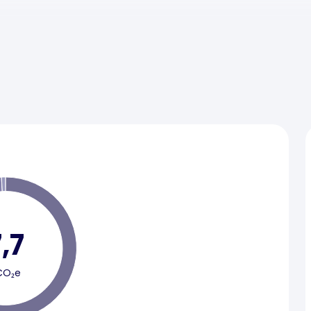
,7
CO₂e