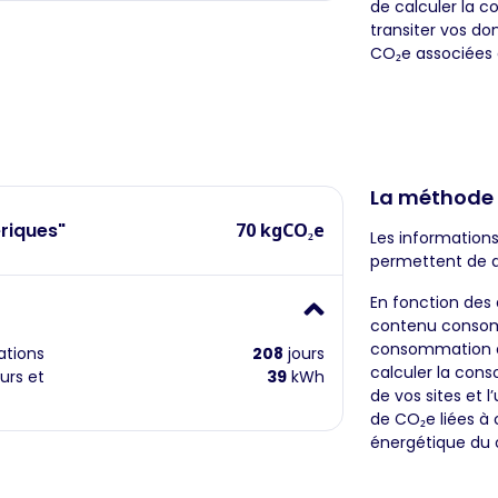
de calculer la 
transiter vos do
CO₂e associées 
La méthode
riques"
70 kgCO₂e
Les informations
permettent de 
En fonction des 
contenu consom
consommation él
ations
208
jours
calculer la cons
urs et
39
kWh
de vos sites et l
de CO₂e liées à
énergétique du 