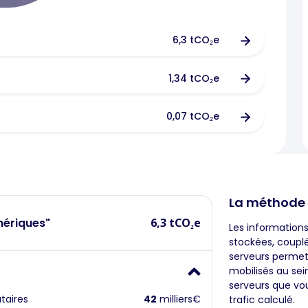
6,3 tCO₂e
1,34 tCO₂e
0,07 tCO₂e
La méthode
mériques"
6,3 tCO₂e
Les information
stockées, coupl
serveurs permet
mobilisés au sei
serveurs que vou
taires
42
milliers€
trafic calculé.