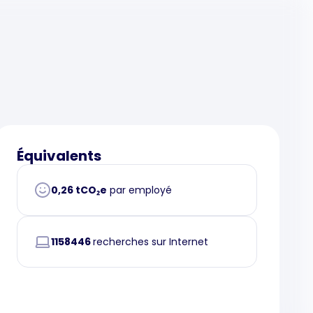
Équivalents
0,26 tCO₂e
par employé
1158446
recherches sur Internet