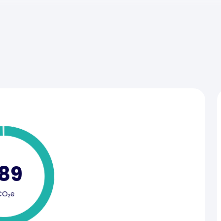
89
CO₂e