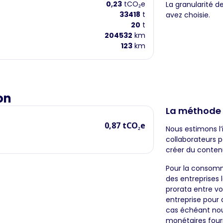
0,23
tCO₂e
La granularité d
33418
t
avez choisie.
20
t
204532
km
123
km
on
La méthode
0,87 tCO₂e
Nous estimons l’
collaborateurs p
créer du conten
Pour la consomma
des entreprises l
prorata entre vo
entreprise pour 
cas échéant nous
monétaires fourn