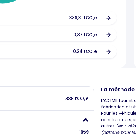
388,31 tCO₂e
0,87 tCO₂e
0,24 tCO₂e
La méthode
"
388 tCO₂e
L’ADEME fournit 
fabrication et ut
Pour les véhicul
constructeurs, s
autres
(ex. : vélo
1659
(batterie pour le