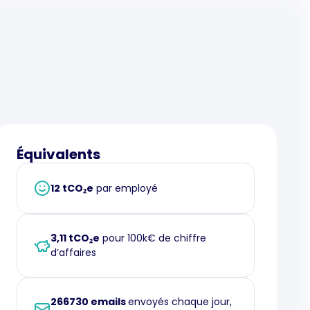
Équivalents
12 tCO₂e
par employé
3,11 tCO₂e
pour 100k€ de chiffre
d’affaires
266730 emails
envoyés chaque jour,