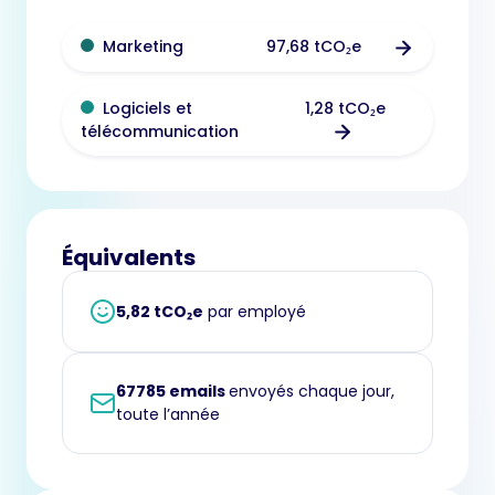
97,68 tCO₂e
Marketing
1,28 tCO₂e
Logiciels et
télécommunication
Équivalents
5,82 tCO₂e
par employé
67785 emails
envoyés chaque jour,
toute l’année