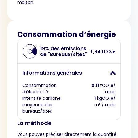
maison.
Consommation d’énergie
19% des émissions
1,34 tCO₂e
de "Bureaux/sites"
Informations générales
Consommation
0,11
tCO₂e/
d’électricité
mois
Intensité carbone
1
kgCO₂e/
moyenne des
m² / mois
bureaux/sites
La méthode
Vous pouvez préciser directement la quantité