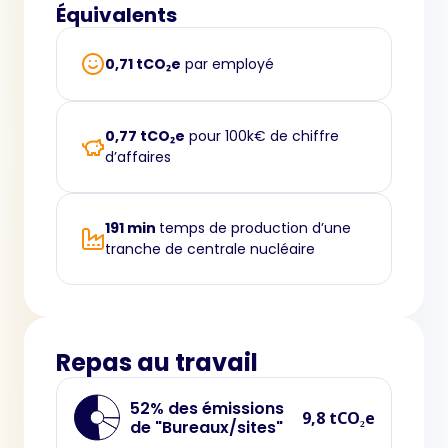
Équivalents
0,71 tCO₂e
par employé
0,77 tCO₂e
pour 100k€ de chiffre
d’affaires
191 min
temps de production d’une
tranche de centrale nucléaire
Repas au travail
52% des émissions
9,8 tCO₂e
de "Bureaux/sites"