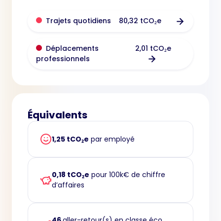
80,32 tCO₂e
Trajets quotidiens
2,01 tCO₂e
Déplacements
professionnels
Équivalents
1,25 tCO₂e
par employé
0,18 tCO₂e
pour 100k€ de chiffre
d’affaires
46
aller-retour(s) en classe éco