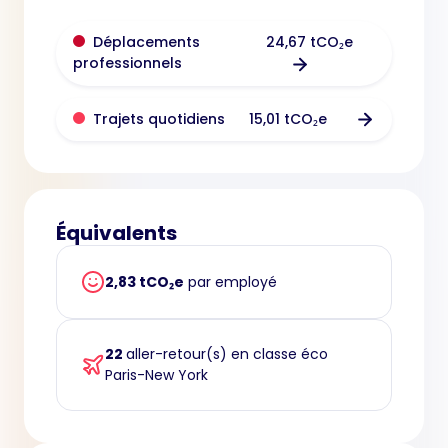
24,67 tCO₂e
Déplacements
professionnels
15,01 tCO₂e
Trajets quotidiens
Équivalents
2,83 tCO₂e
par employé
22
aller-retour(s) en classe éco
Paris-New York