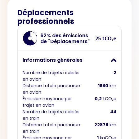
Déplacements
professionnels
62% des émissions
25 tCO₂e
de "Déplacements"
Informations générales
Nombre de trajets réalisés
2
en avion
Distance totale parcourue
1580
km
en avion
Émission moyenne par
0,2
tCO₂e
trajet en avion
Nombre de trajets réalisés
44
en train
Distance totale parcourue
22878
km
en train
Émission moyenne par
1
kgCO₂e