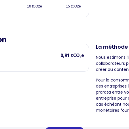
10 tCO2e
15 tCO2e
on
La méthode
0,91 tCO₂e
Nous estimons l’
collaborateurs p
créer du conten
Pour la consomma
des entreprises l
prorata entre vo
entreprise pour 
cas échéant nous
monétaires fourn