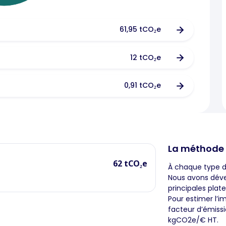
61,95 tCO₂e
12 tCO₂e
0,91 tCO₂e
La méthode
62 tCO₂e
À chaque type d
Nous avons déve
principales plat
Pour estimer l’im
facteur d’émissi
kgCO2e/€ HT.