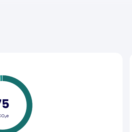
75
CO₂e