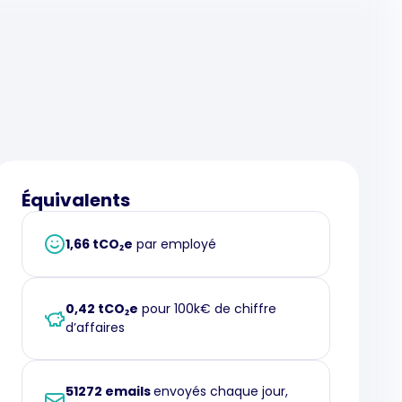
Équivalents
1,66 tCO₂e
par employé
0,42 tCO₂e
pour 100k€ de chiffre
d’affaires
51272 emails
envoyés chaque jour,