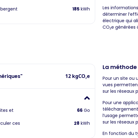
Les information
ébergent
185
kWh
déterminer l’eff
électrique qui a
CO₂e générées à 
La méthode
mériques"
12 kgCO₂e
Pour un site ou 
vues permettent 
sur les réseaux p
Pour une applica
téléchargement
ites et
66
Go
l’usage permette
sur les réseaux p
rculer ces
28
kWh
En fonction du ty