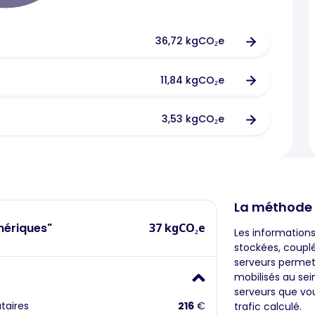
36,72 kgCO₂e
11,84 kgCO₂e
3,53 kgCO₂e
La méthode
mériques"
37 kgCO₂e
Les information
stockées, coupl
serveurs permet
mobilisés au sei
serveurs que vou
taires
216
€
trafic calculé.