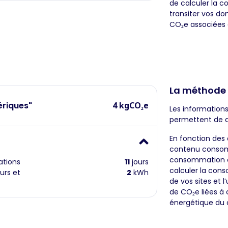
de calculer la 
transiter vos do
CO₂e associées 
La méthode
ériques"
4 kgCO₂e
Les informations
permettent de 
En fonction des 
contenu consom
consommation él
ations
11
jours
calculer la cons
urs et
2
kWh
de vos sites et l
de CO₂e liées à
énergétique du 