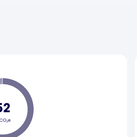
52
CO₂e