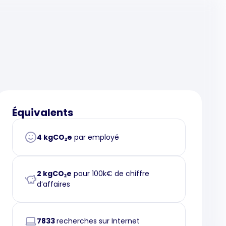
Équivalents
4 kgCO₂e
par employé
2 kgCO₂e
pour 100k€ de chiffre
d’affaires
7833
recherches sur Internet