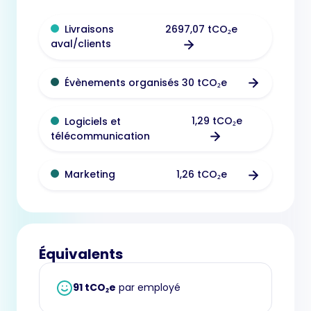
2697,07 tCO₂e
Livraisons
aval/clients
30 tCO₂e
Évènements organisés
1,29 tCO₂e
Logiciels et
télécommunication
1,26 tCO₂e
Marketing
Équivalents
91 tCO₂e
par employé