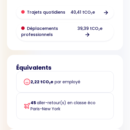
40,41 tCO₂e
Trajets quotidiens
39,39 tCO₂e
Déplacements
professionnels
Équivalents
2,22 tCO₂e
par employé
45
aller-retour(s) en classe éco
Paris-New York