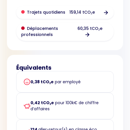
159,14 tCO₂e
Trajets quotidiens
60,35 tCO₂e
Déplacements
professionnels
Équivalents
0,38 tCO₂e
par employé
0,42 tCO₂e
pour 100k€ de chiffre
d’affaires
124
aller-retour(s) en classe éco