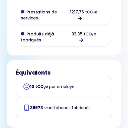
1217,76 tCO₂e
Prestations de
services
93,35 tCO₂e
Produits déjà
fabriqués
Équivalents
10 tCO₂e
par employé
39973
smartphones fabriqués