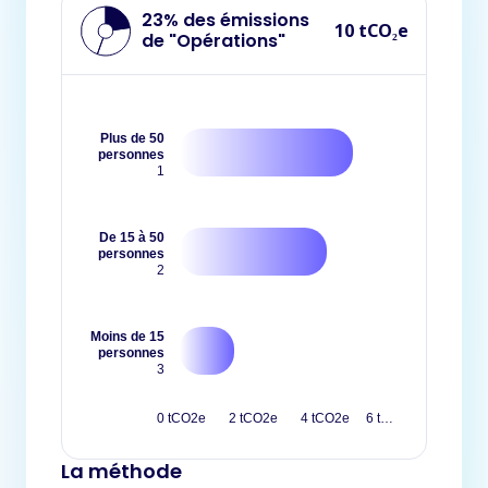
23% des émissions
10 tCO₂e
de "Opérations"
Plus de 50
personnes
1
De 15 à 50
personnes
2
Moins de 15
personnes
3
0 tCO2e
2 tCO2e
4 tCO2e
6 t…
La méthode