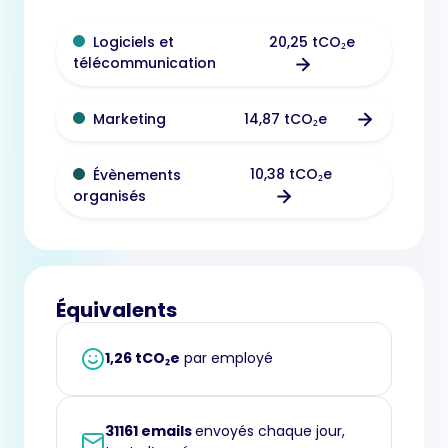
20,25 tCO₂e
Logiciels et
télécommunication
14,87 tCO₂e
Marketing
10,38 tCO₂e
Évènements
organisés
Équivalents
1,26 tCO₂e
par employé
31161 emails
envoyés chaque jour,