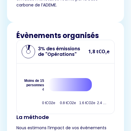
carbone de l’ADEME.
Évènements organisés
3% des émissions
1,8 tCO₂e
de "Opérations"
Moins de 15
personnes
4
0 tCO2e
0.8 tCO2e
1.6 tCO2e
2.4 …
La méthode
Nous estimons l’impact de vos évènements