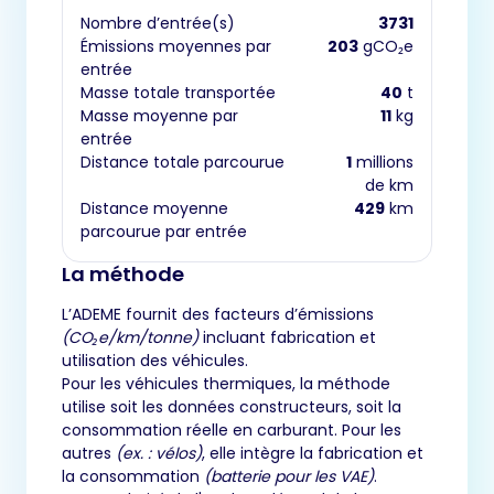
Nombre d’entrée(s)
3731
Émissions moyennes par
203
gCO₂e
entrée
Masse totale transportée
40
t
Masse moyenne par
11
kg
entrée
Distance totale parcourue
1
millions
de km
Distance moyenne
429
km
parcourue par entrée
La méthode
L’ADEME fournit des facteurs d’émissions
(CO₂e/km/tonne)
incluant fabrication et
utilisation des véhicules.
Pour les véhicules thermiques, la méthode
utilise soit les données constructeurs, soit la
consommation réelle en carburant. Pour les
autres
(ex. : vélos)
, elle intègre la fabrication et
la consommation
(batterie pour les VAE)
.