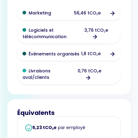
56,46 tCO₂e
Marketing
3,76 tCO₂e
Logiciels et
télécommunication
1,8 tCO₂e
Évènements organisés
0,76 tCO₂e
Livraisons
aval/clients
Équivalents
5,23 tCO₂e
par employé