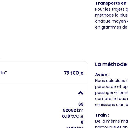
Transports en
Pour les trajets 
méthode la plus 
chaque moyen de
en grammes de 
s
La méthode
ts"
79 tCO₂e
Avion :
Nous calculons à 
parcourue et app
passager-kilomè
compte le taux 
69
émissions d’un p
52052
km
Train :
0,18
tCO₂e
De la même mani
8
parcourue et ap