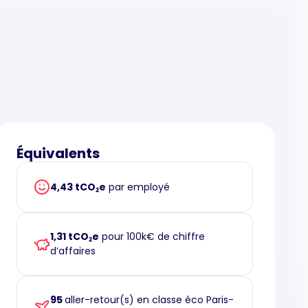
Équivalents
4,43 tCO₂e
par employé
1,31 tCO₂e
pour 100k€ de chiffre
d’affaires
95
aller-retour(s) en classe éco Paris-