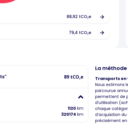
88,92 tCO₂e
79,4 tCO₂e
La méthode
ts"
89 tCO₂e
Transports en 
Nous estimons l
parcourue annue
permettent de p
d’utilisation (
1120
km
chaque catégorie
320174
km
d’acquisition du
précisément en s