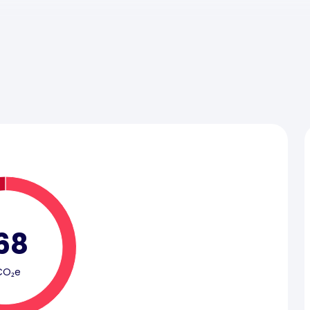
68
CO₂e