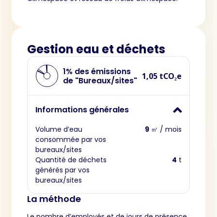
Gestion eau et déchets
1% des émissions
1,05 tCO₂e
de "Bureaux/sites"
Informations générales
Volume d’eau
9
㎥ / mois
consommée par vos
bureaux/sites
Quantité de déchets
4
t
générés par vos
bureaux/sites
La méthode
Le nombre d’employés et de jours de présence,