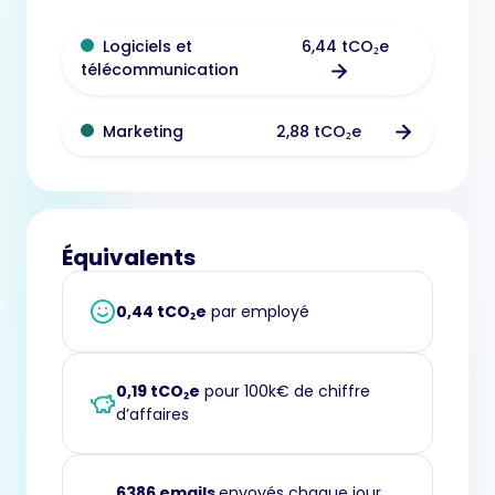
6,44 tCO₂e
Logiciels et
télécommunication
2,88 tCO₂e
Marketing
Équivalents
0,44 tCO₂e
par employé
0,19 tCO₂e
pour 100k€ de chiffre
d’affaires
6386 emails
envoyés chaque jour,