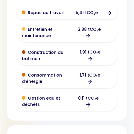
5,41 tCO₂e
Repas au travail
3,88 tCO₂e
Entretien et
maintenance
1,91 tCO₂e
Construction du
bâtiment
1,71 tCO₂e
Consommation
d’énergie
0,11 tCO₂e
Gestion eau et
déchets