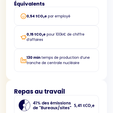
Équivalents
0,54 tCO₂e
par employé
0,15 tCO₂e
pour 100k€ de chiffre
d’affaires
130 min
temps de production d’une
tranche de centrale nucléaire
Repas au travail
41% des émissions
5,41 tCO₂e
de "Bureaux/sites"